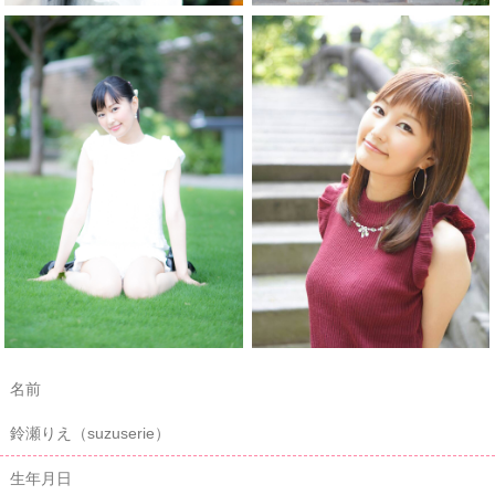
名前
鈴瀬りえ（suzuserie）
生年月日