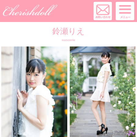
鈴瀬りえ
suzuserie