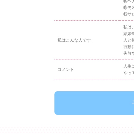
⑭ヘ
⑮男
⑯サ
私は
結婚
私はこんな人です！
人と
行動
失敗
人生
コメント
やっ