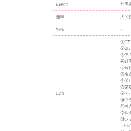
出身地
静岡
趣味
人間
特技
-
①CT
②BI
③アム
④遊
⑤遠
⑥名
⑦某
⑧某
出演
⑨ア
⑩ブ
⑪美人時
⑫ル
⑬ジ
L H