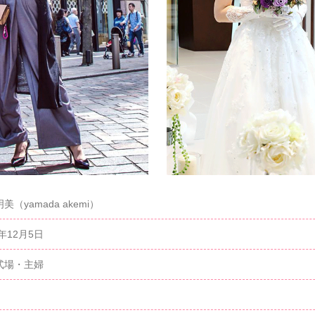
美（yamada akemi）
3年12月5日
式場・主婦