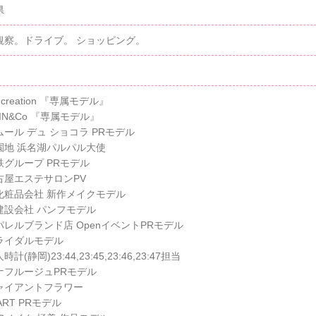
県
観察。ドライブ。 ショッピング。
 creation 『専属モデル』
JIN&Co 『専属モデル』
ール デュ ショコラ PRモデル
園地 浜名湖パルパル大使
鉄グループ PRモデル
古屋エステサロンPV
化粧品会社 新作メイクモデル
建設会社 パンフモデル
パレルブランド店 OpenイベントPRモデル
ライダルモデル
計(静岡)23:44,23:45,23:46,23:47担当
ナフルージュPRモデル
ャイアントフラワー
EART PRモデル