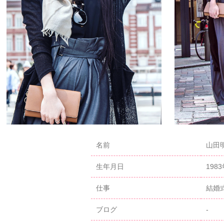
名前
山田明
生年月日
198
仕事
結婚
ブログ
-