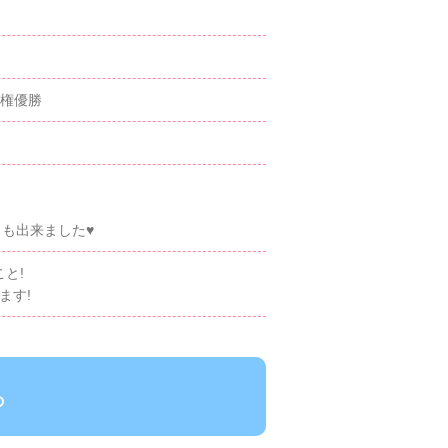
手権優勝
も出来ました♥︎
と!
ます!
ら