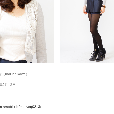
mai ichikawa）
6年2月13日
生
//s.ameblo.jp/maitvxq0213/