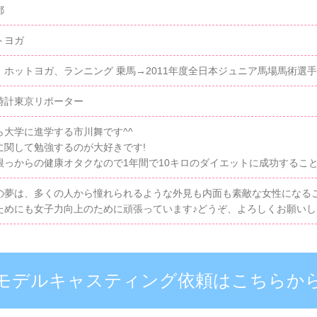
都
トヨガ
、ホットヨガ、ランニング 乗馬→2011年度全日本ジュニア馬場馬術選
時計東京リポーター
ら大学に進学する市川舞です^^
に関して勉強するのが大好きです!
根っからの健康オタクなので1年間で10キロのダイエットに成功すること
の夢は、多くの人から憧れられるような外見も内面も素敵な女性になるこ
ためにも女子力向上のために頑張っています♪どうぞ、よろしくお願いし
モデルキャスティング依頼はこちらか