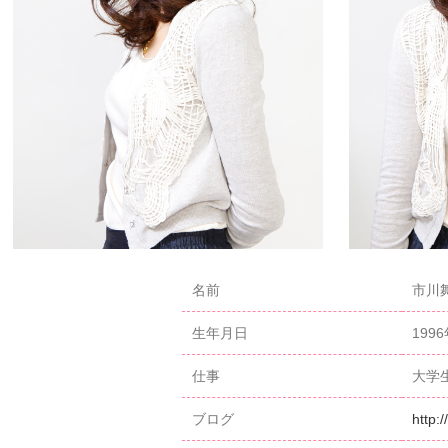
名前
市川舞（
生年月日
199
仕事
大学
ブログ
http: