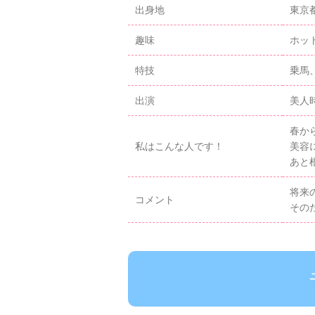
出身地
東京
趣味
ホッ
特技
乗馬
出演
美人
春か
私はこんな人です！
美容
あと
将来
コメント
その