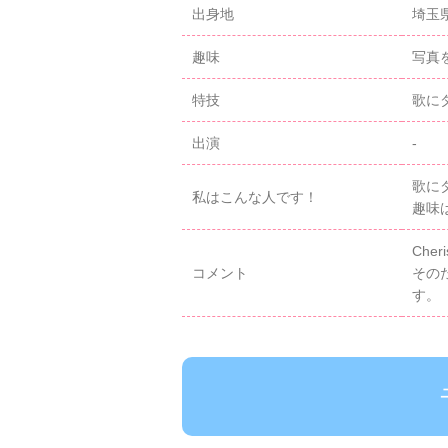
出身地
埼玉
趣味
写真
特技
歌に
出演
-
歌に
私はこんな人です！
趣味
Che
コメント
その
す。