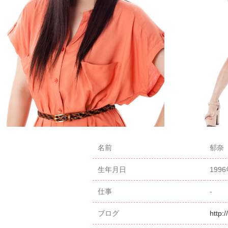
名前
郁奈（
生年月日
199
仕事
-
ブログ
http: