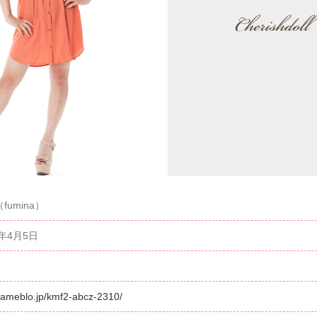
fumina）
6年4月5日
//ameblo.jp/kmf2-abcz-2310/