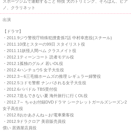
スポーツジムで運動すること 特技 犬のトリミング、そろばん、ピア
ノ、クラリネット
出演
【ドラマ】
・2011.9ジウ警視庁特殊犯捜査係7話 中村幸恵役(スチール)
・2011.10僕とスターの99日 スタイリスト役
・2011.11妖怪人間べム クラスメイト役
・2012.1ティーンコート 読者モデル役
・2012.1孤独のグルメ 若いOL役
・2012.4ハンチョウ5 女子大生役
・2012.3～6三毛猫ホームズの推理 レギュラー婦警役
・2012.5コドモ警察 ナンパされる女子大生役
・2012.6パパドル TBS受付役
・2012.7息もできない夏 海外旅行に行くOL役
・2012.7～ ちゃお付録DVDドラマ シークレットガールズシーズン2
女子高生役
・2012.8おかあさんね～お!電車乗客役
・2012.9ドラクロア 美容販売員役
償い 居酒屋店員役