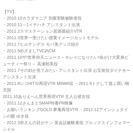
【TV】
・2010.10カラダマニア 別腹実験被験者役
・2010.11～1イチハチ アシスタント出演
・2011.2スマステーション居酒屋紹介VTR
・2011.3世界一受けたい授業イメージカットモデル
・2011.7ヒルナンデス モバ美グッズ紹介
・2011.9めざましTVC内CM
・2011.10ザ!世界仰天ニュース～キレイになりたい!命がけ大変身ビ
ューティー祭り～ 高瀬裕美役
・2011.7その顔が見てみたい アシスタント出演 お宝発信ダイナモー
アシスタント出演
・2011.8レコHITS!再現VTR MINMI役 ・2011.9トクして遊ぶ買い物
天国
2011.10ありえへん世界再現VTR 主人公彼女役
・2011.12さんまとSMAP特番PR映像
・お願いランキングGOLD 夢庵再現VTR ・2012.12アインシュタイ
ンの眼 ゆき役
・2012.3所さんの目がテン 英会話被験者役 ブルックスインフォマー
シャル