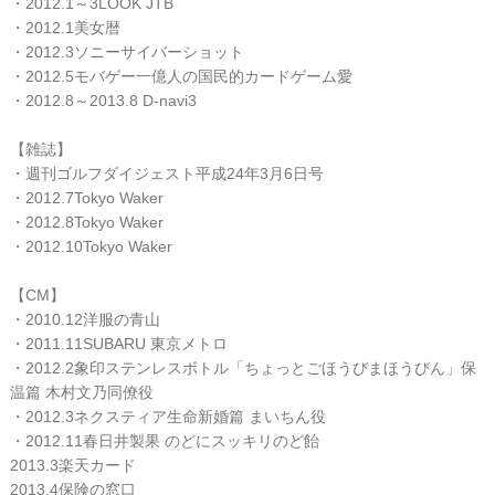
・2012.1～3LOOK JTB
・2012.1美女暦
・2012.3ソニーサイバーショット
・2012.5モバゲー一億人の国民的カードゲーム愛
・2012.8～2013.8 D-navi3
【雑誌】
・週刊ゴルフダイジェスト平成24年3月6日号
・2012.7Tokyo Waker
・2012.8Tokyo Waker
・2012.10Tokyo Waker
【CM】
・2010.12洋服の青山
・2011.11SUBARU 東京メトロ
・2012.2象印ステンレスボトル「ちょっとごほうびまほうびん」保
温篇 木村文乃同僚役
・2012.3ネクスティア生命新婚篇 まいちん役
・2012.11春日井製果 のどにスッキリのど飴
2013.3楽天カード
2013.4保険の窓口