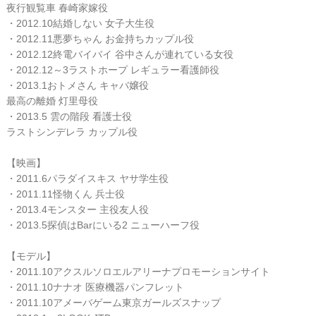
夜行観覧車 春崎家嫁役
・2012.10結婚しない 女子大生役
・2012.11悪夢ちゃん お金持ちカップル役
・2012.12終電バイバイ 谷中さんが連れている女役
・2012.12～3ラストホープ レギュラー看護師役
・2013.1おトメさん キャバ嬢役
最高の離婚 灯里母役
・2013.5 雲の階段 看護士役
ラストシンデレラ カップル役
【映画】
・2011.6パラダイスキス ヤサ学生役
・2011.11怪物くん 兵士役
・2013.4モンスター 主役友人役
・2013.5探偵はBarにいる2 ニューハーフ役
【モデル】
・2011.10アクスルソロエルアリーナプロモーションサイト
・2011.10ナナオ 医療機器パンフレット
・2011.10アメーバゲーム東京ガールズスナップ