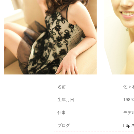
名前
佐々木
生年月日
198
仕事
モデ
ブログ
http: