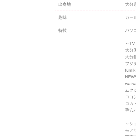
出身地
大分
趣味
ガー
特技
パソ
～TV
大分
大分
フジ
fum
NEW
wai
ムク
ロコ
コカ
毛穴
～シ
モア