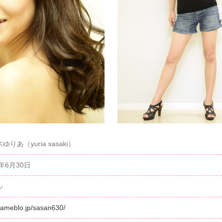
ゆりあ（yuria sasaki）
9年6月30日
ル
//ameblo.jp/sasan630/