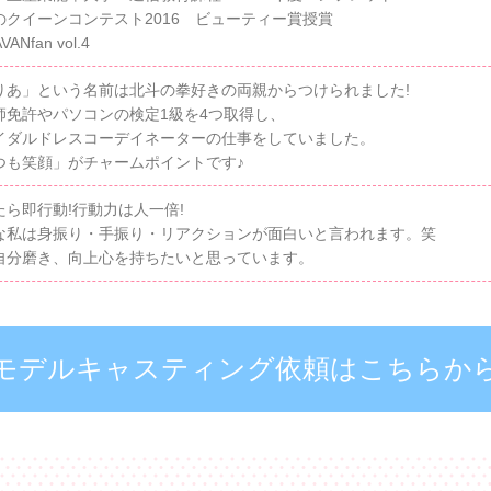
のクイーンコンテスト2016 ビューティー賞授賞
VANfan vol.4
りあ」という名前は北斗の拳好きの両親からつけられました!
師免許やパソコンの検定1級を4つ取得し、
イダルドレスコーデイネーターの仕事をしていました。
つも笑顔」がチャームポイントです♪
たら即行動!行動力は人一倍!
な私は身振り・手振り・リアクションが面白いと言われます。笑
自分磨き、向上心を持ちたいと思っています。
モデルキャスティング依頼はこちらか