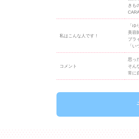
きも
CARA
「ゆ
美容
私はこんな人です！
ブラ
「い
思っ
コメント
そん
常に