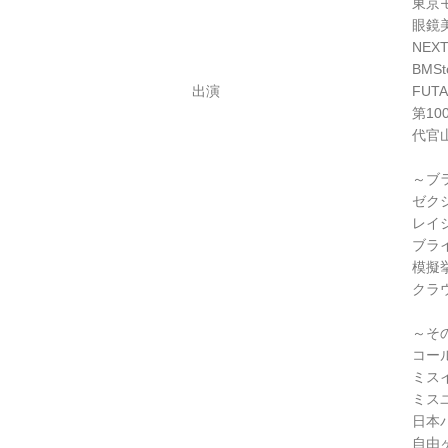
東京
眼鏡
NEX
BMS
出演
FUTA
第1
代官山
～ブ
ゼク
レイ
ブラ
模擬
クラ
～そ
コー
ミス
ミス
日本
自由