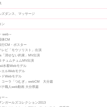
県
ルズダンス、マッサージ
コン
・web～
国体CM
銀行CM・ポスター
テレビ「モウソリスト」出演
ika「消せない約束」MV出演
S チュムチュムMV出演
iwaii水着Webモデル
シエルWebモデル
ンドWebモデル
・コーラ「つむぎ」webCM 大分篇
パテ職人web動画 大分県篇
ョー～
ザンガールズコレクション2013