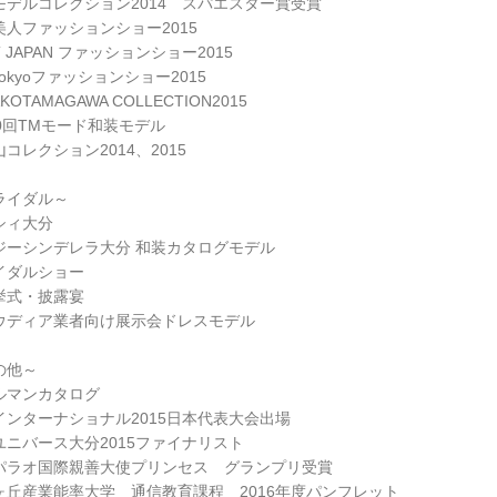
モデルコレクション2014 スパエスター賞受賞
美人ファッションショー2015
T JAPAN ファッションショー2015
tokyoファッションショー2015
KOTAMAGAWA COLLECTION2015
00回TMモード和装モデル
コレクション2014、2015
ライダル～
シィ大分
ジーシンデレラ大分 和装カタログモデル
イダルショー
挙式・披露宴
ウディア業者向け展示会ドレスモデル
の他～
ルマンカタログ
インターナショナル2015日本代表大会出場
ユニバース大分2015ファイナリスト
パラオ国際親善大使プリンセス グランプリ受賞
ヶ丘産業能率大学 通信教育課程 2016年度パンフレット