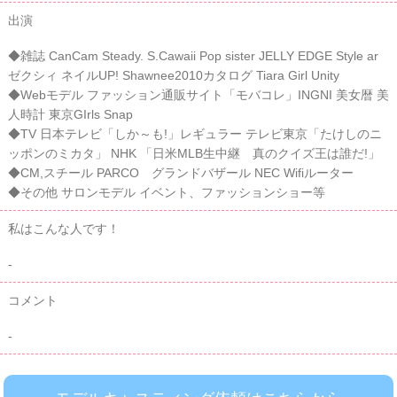
出演
◆雑誌 CanCam Steady. S.Cawaii Pop sister JELLY EDGE Style ar
ゼクシィ ネイルUP! Shawnee2010カタログ Tiara Girl Unity
◆Webモデル ファッション通販サイト「モバコレ」INGNI 美女暦 美
人時計 東京GIrls Snap
◆TV 日本テレビ「しか～も!」レギュラー テレビ東京「たけしのニ
ッポンのミカタ」 NHK 「日米MLB生中継 真のクイズ王は誰だ!」
◆CM,スチール PARCO グランドバザール NEC Wifiルーター
◆その他 サロンモデル イベント、ファッションショー等
私はこんな人です！
-
コメント
-