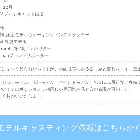
Tube
5年12月
TV メインキャスト出演
の他
芳則認定モデルウォーキングインストラクター
%off専属モデル
te rarete 第2期アンバサダー
ittle bagブランドサポーター
目はキツく見られがちですが、内面は芯のある癒し系と言われます。三
ッションモデル、広告モデル、イベントモデル、YouTube番組など多
おいてそのポジションに相応しい雰囲気や見せ方の表現が可能です。
しくお願いいたします。
モデルキャスティング依頼はこちらか