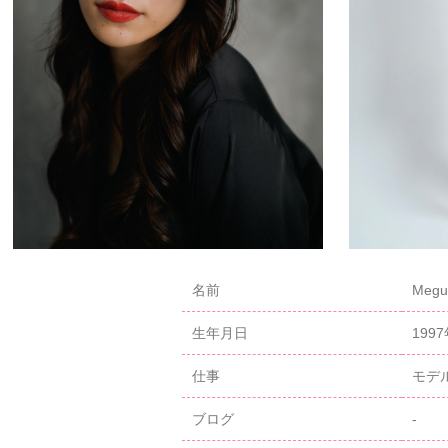
名前
Meg
生年月日
199
仕事
モデ
ブログ
-