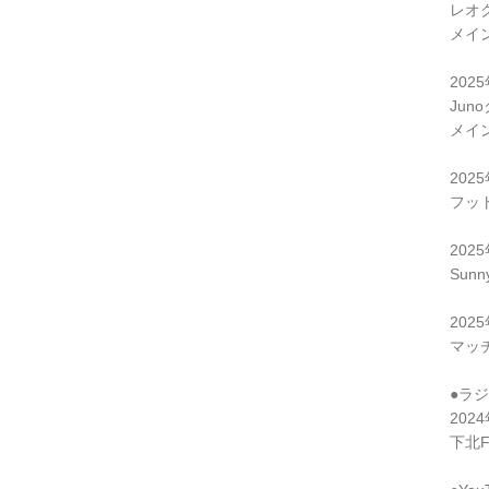
レオ
メイ
202
Jun
メイ
202
フット
202
Sun
202
マッチ
●ラ
202
下北