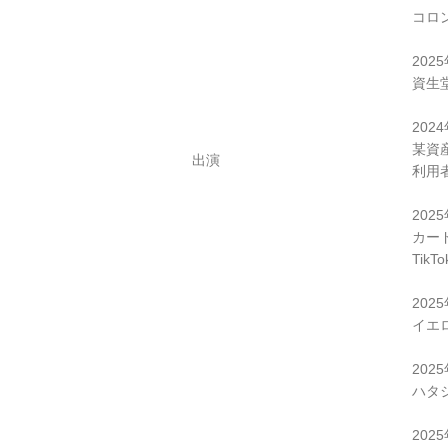
コロ
202
資生
202
某資
出演
利用
202
カー
Tik
202
イエロ
202
ハタ
202