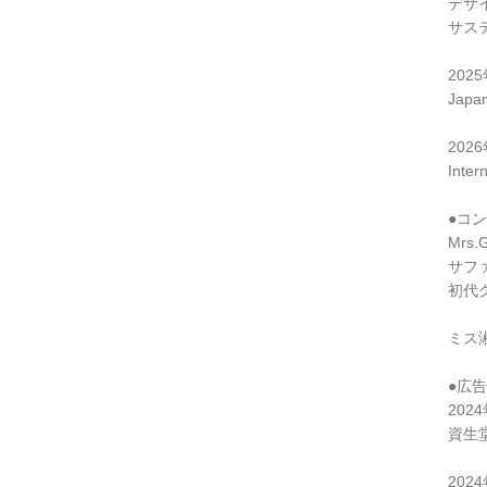
デザ
サス
202
Japa
202
Inter
●コ
Mrs.
サフ
初代
ミス
●広告
202
資生
202