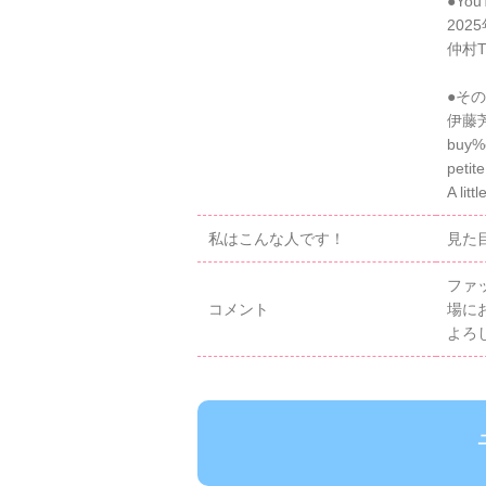
●You
202
仲村
●そ
伊藤
buy
peti
A l
私はこんな人です！
見た
ファ
コメント
場に
よろ