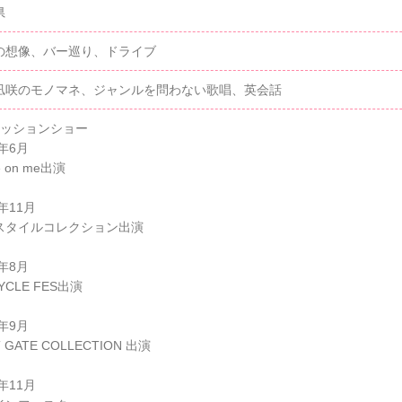
県
の想像、バー巡り、ドライブ
凪咲のモノマネ、ジャンルを問わない歌唱、英会話
ァッションショー
4年6月
e on me出演
4年11月
スタイルコレクション出演
5年8月
CYCLE FES出演
5年9月
 GATE COLLECTION 出演
5年11月