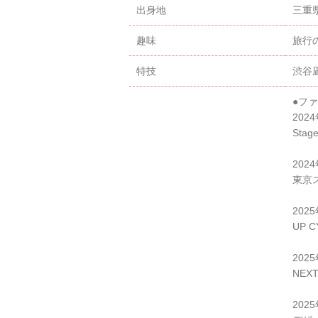
出身地
三重
趣味
旅行
特技
渋谷
●フ
202
Stag
202
東京
202
UP 
202
NEXT
202