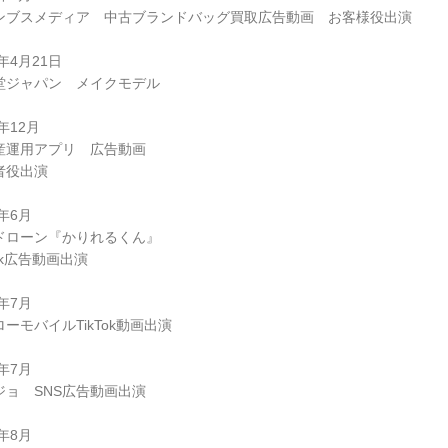
ンブスメディア 中古ブランドバッグ買取広告動画 お客様役出演
5年4月21日
堂ジャパン メイクモデル
4年12月
産運用アプリ 広告動画
者役出演
5年6月
ドローン『かりれるくん』
Tok広告動画出演
5年7月
ーモバイルTikTok動画出演
5年7月
ジョ SNS広告動画出演
5年8月