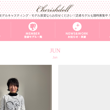
モデルキャスティング・モデル派遣ならお任せください！読者モデルも随時募集中
JUN
Jun