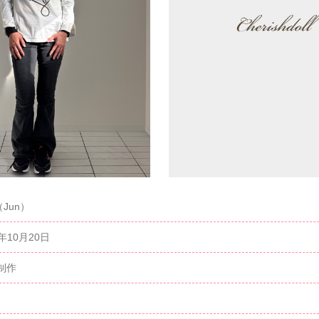
（Jun）
4年10月20日
制作