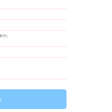
案件)
ら