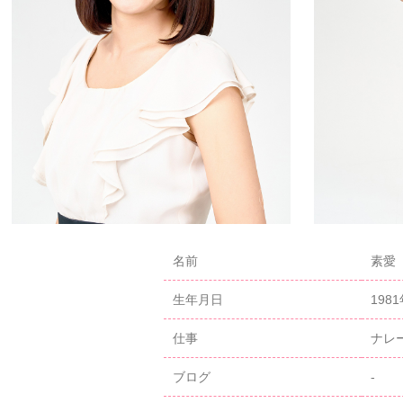
名前
素愛（
生年月日
198
仕事
ナレ
ブログ
-