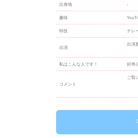
出身地
-
趣味
You
特技
ナレ
出演履
出演
テ
私はこんな人です！
好奇
ご覧
コメント
一つ
よ