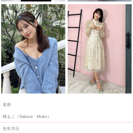
名前
桜もこ（Sakura Moko）
生年月日