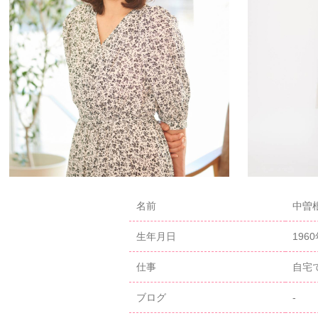
名前
中曽根
生年月日
196
仕事
自宅
ブログ
-