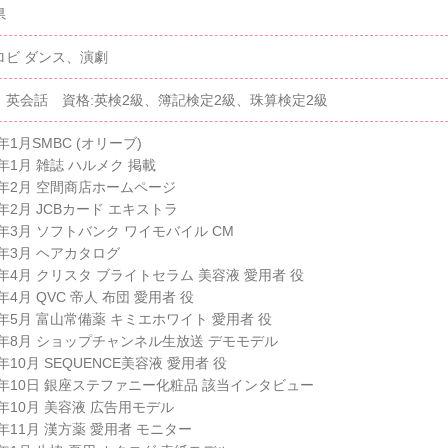
県
ロビ ダンス、演劇
、英会話 資格:英検2級、簿記検定2級、珠算検定2級
4年1月SMBC (オリーブ)
4年1月 雑誌 ハルメク 掲載
4年2月 空間商店ホームページ
4年2月 JCBカード エキストラ
4年3月 ソフトバンク ワイモバイル CM
4年3月 ヘアカタログ
4年4月 クリスタ ブライトセラム 美容液 愛用者 役
4年4月 QVC 帝人 布団 愛用者 役
4年5月 富山常備薬 キミエホワイト 愛用者 役
24年8月 ショップチャンネル生放送 デモモデル
4年10月 SEQUENCE美容液 愛用者 役
24年10日 銀座ステファニー化粧品 該当インタビュー
4年10月 美容液 広告用モデル
4年11月 漢方薬 愛用者 モニター