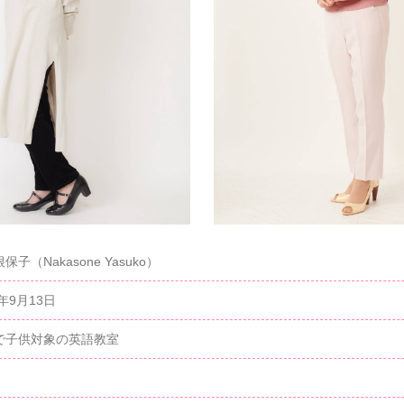
保子（Nakasone Yasuko）
0年9月13日
で子供対象の英語教室