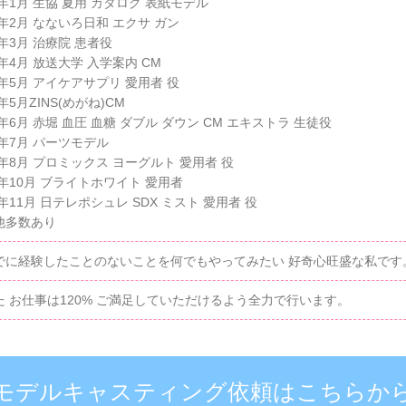
3年1月 生協 夏用 カタログ 表紙モデル
3年2月 なないろ日和 エクサ ガン
3年3月 治療院 患者役
3年4月 放送大学 入学案内 CM
3年5月 アイケアサプリ 愛用者 役
3年5月ZINS(めがね)CM
3年6月 赤堀 血圧 血糖 ダブル ダウン CM エキストラ 生徒役
3年7月 パーツモデル
3年8月 プロミックス ヨーグルト 愛用者 役
3年10月 ブライトホワイト 愛用者
3年11月 日テレポシュレ SDX ミスト 愛用者 役
他多数あり
でに経験したことのないことを何でもやってみたい 好奇心旺盛な私です
た お仕事は120% ご満足していただけるよう全力で行います。
モデルキャスティング依頼はこちらか