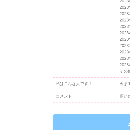
202
202
202
202
202
202
202
202
202
202
202
その
私はこんな人です！
今ま
コメント
頂い