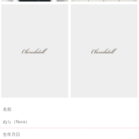
名前
ぬら（Nura）
生年月日