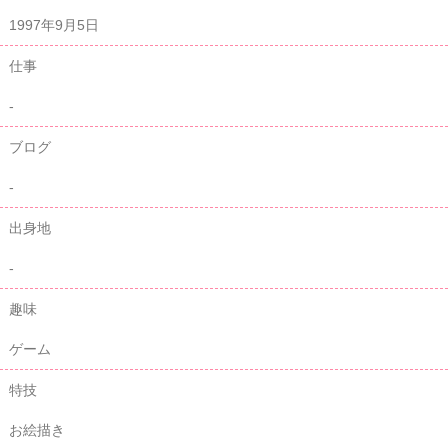
1997年9月5日
仕事
-
ブログ
-
出身地
-
趣味
ゲーム
特技
お絵描き