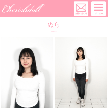
ぬら
Nura