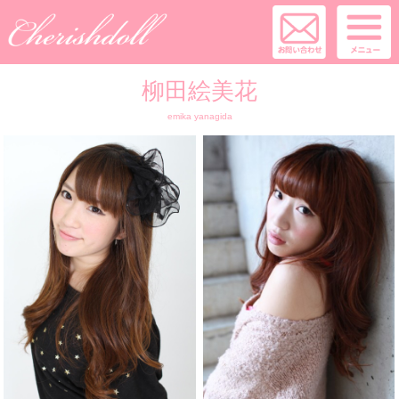
柳田絵美花
emika yanagida