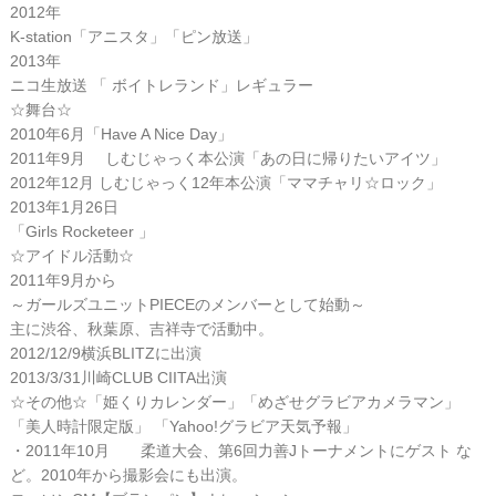
2012年
K-station「アニスタ」「ピン放送」
2013年
ニコ生放送 「 ボイトレランド」レギュラー
☆舞台☆
2010年6月「Have A Nice Day」
2011年9月 しむじゃっく本公演「あの日に帰りたいアイツ」
2012年12月 しむじゃっく12年本公演「ママチャリ☆ロック」
2013年1月26日
「Girls Rocketeer 」
☆アイドル活動☆
2011年9月から
～ガールズユニットPIECEのメンバーとして始動～
主に渋谷、秋葉原、吉祥寺で活動中。
2012/12/9横浜BLITZに出演
2013/3/31川崎CLUB CIITA出演
☆その他☆「姫くりカレンダー」「めざせグラビアカメラマン」
「美人時計限定版」 「Yahoo!グラビア天気予報」
・2011年10月 柔道大会、第6回力善Jトーナメントにゲスト な
ど。2010年から撮影会にも出演。