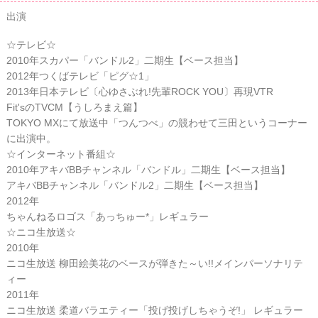
出演
☆テレビ☆
2010年スカパー「バンドル2」二期生【ベース担当】
2012年つくばテレビ「ピグ☆1」
2013年日本テレビ〔心ゆさぶれ!先輩ROCK YOU〕再現VTR
Fit'sのTVCM【うしろまえ篇】
TOKYO MXにて放送中「つんつべ」の競わせて三田というコーナー
に出演中。
☆インターネット番組☆
2010年アキバBBチャンネル「バンドル」二期生【ベース担当】
アキバBBチャンネル「バンドル2」二期生【ベース担当】
2012年
ちゃんねるロゴス「あっちゅー*」レギュラー
☆ニコ生放送☆
2010年
ニコ生放送 柳田絵美花のベースが弾きた～い!!メインパーソナリテ
ィー
2011年
ニコ生放送 柔道バラエティー「投げ投げしちゃうぞ!」 レギュラー