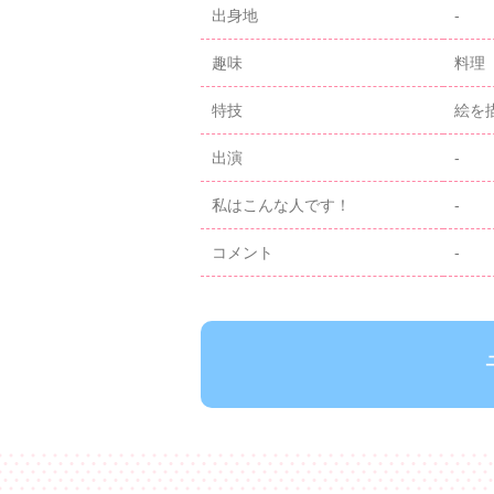
出身地
-
趣味
料理
特技
絵を
出演
-
私はこんな人です！
-
コメント
-