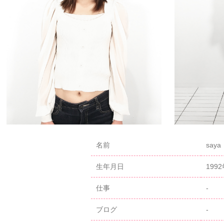
名前
saya
生年月日
199
仕事
-
ブログ
-