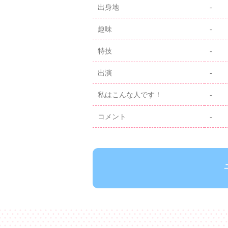
出身地
-
趣味
-
特技
-
出演
-
私はこんな人です！
-
コメント
-