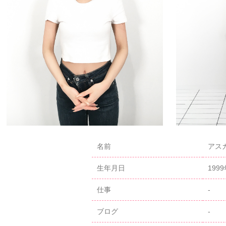
名前
アスカ
生年月日
199
仕事
-
ブログ
-