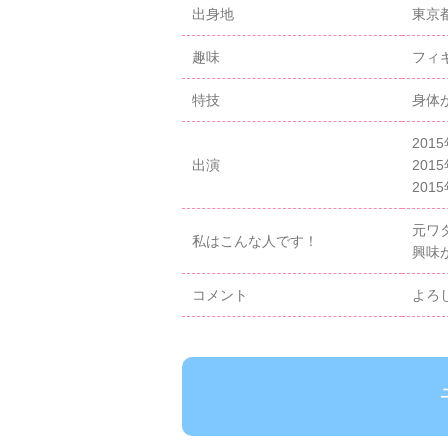
出身地
東京
趣味
フィ
特技
身体
20
出演
20
2015
元ワ
私はこんな人です！
興味
コメント
よろ