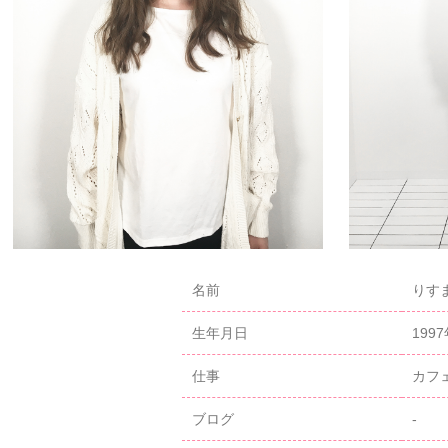
名前
りすま
生年月日
199
仕事
カフ
ブログ
-