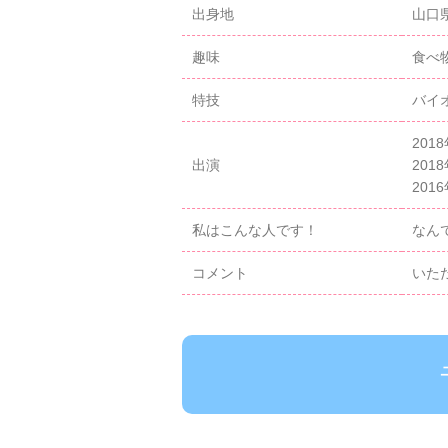
出身地
山口
趣味
食べ
特技
バイ
20
出演
201
20
私はこんな人です！
なん
コメント
いた