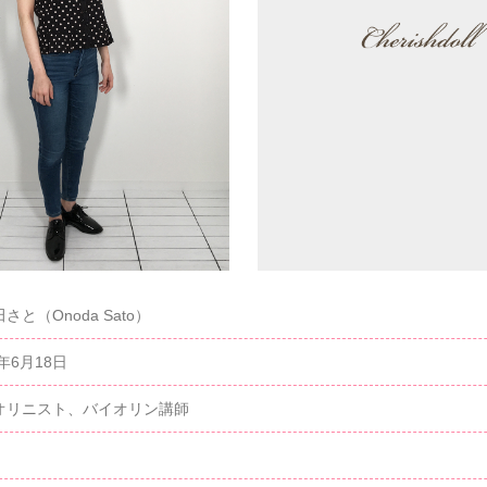
さと（Onoda Sato）
5年6月18日
オリニスト、バイオリン講師