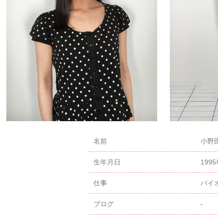
名前
小野田
生年月日
199
仕事
バイ
ブログ
-