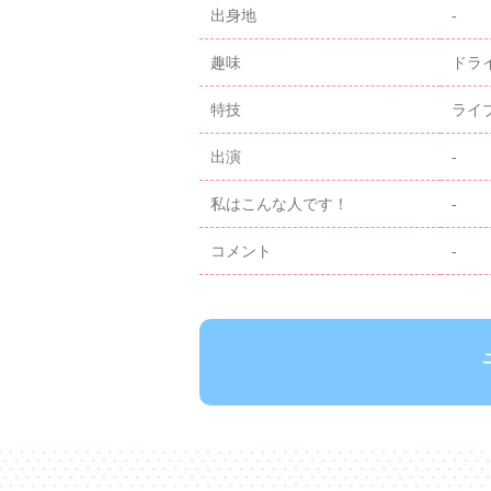
出身地
-
趣味
ドラ
特技
ライ
出演
-
私はこんな人です！
-
コメント
-