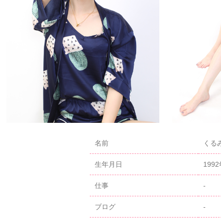
名前
くるみ
生年月日
199
仕事
-
ブログ
-