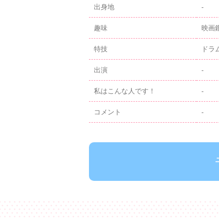
出身地
-
趣味
映画
特技
ドラ
出演
-
私はこんな人です！
-
コメント
-