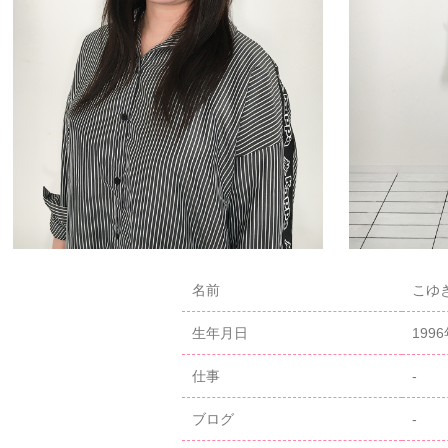
名前
こゆき
生年月日
199
仕事
-
ブログ
-