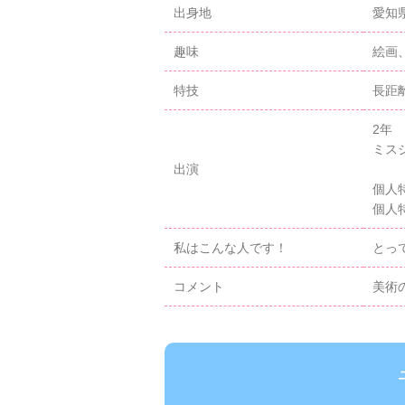
出身地
愛知
趣味
絵画
特技
長距
2年
ミス
出演
個人
個人
私はこんな人です！
とっ
コメント
美術