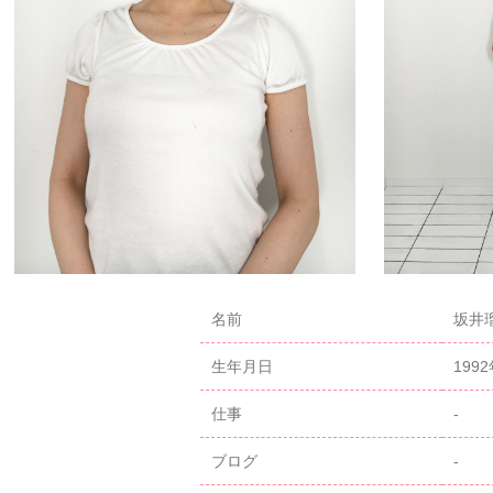
名前
坂井瑠
生年月日
199
仕事
-
ブログ
-