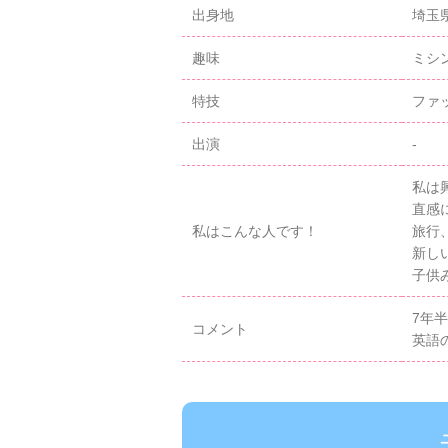
出身地
埼玉
趣味
ミシ
特技
ファ
出演
-
私は
直感
私はこんな人です！
旅行
新し
子供
7年
コメント
英語