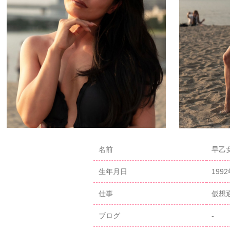
名前
早乙女
生年月日
199
仕事
仮想
ブログ
-