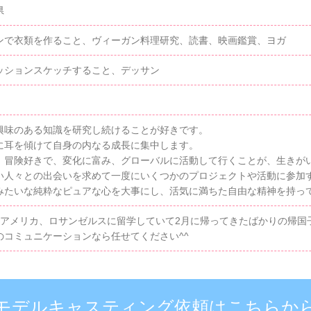
県
ンで衣類を作ること、ヴィーガン料理研究、読書、映画鑑賞、ヨガ
ッションスケッチすること、デッサン
興味のある知識を研究し続けることが好きです。
に耳を傾けて自身の内なる成長に集中します。
、冒険好きで、変化に富み、グローバルに活動して行くことが、生きが
い人々との出会いを求めて一度にいくつかのプロジェクトや活動に参加
みたいな純粋なピュアな心を大事にし、活気に満ちた自由な精神を持って
半アメリカ、ロサンゼルスに留学していて2月に帰ってきたばかりの帰国
のコミュニケーションなら任せてください^^
モデルキャスティング依頼はこちらか