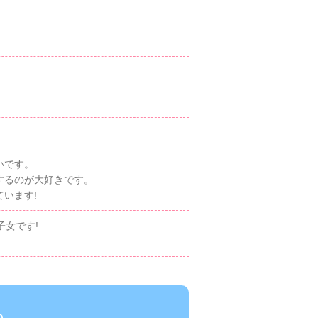
いです。
するのが大好きです。
います!
子女です!
ら