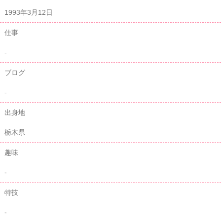
1993年3月12日
仕事
-
ブログ
-
出身地
栃木県
趣味
-
特技
-