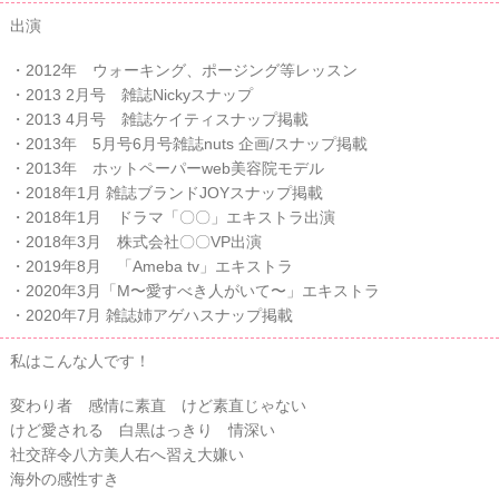
出演
・2012年 ウォーキング、ポージング等レッスン
・2013 2月号 雑誌Nickyスナップ
・2013 4月号 雑誌ケイティスナップ掲載
・2013年 5月号6月号雑誌nuts 企画/スナップ掲載
・2013年 ホットペーパーweb美容院モデル
・2018年1月 雑誌ブランドJOYスナップ掲載
・2018年1月 ドラマ「〇〇」エキストラ出演
・2018年3月 株式会社〇〇VP出演
・2019年8月 「Ameba tv」エキストラ
・2020年3月「M〜愛すべき人がいて〜」エキストラ
・2020年7月 雑誌姉アゲハスナップ掲載
私はこんな人です！
変わり者 感情に素直 けど素直じゃない
けど愛される 白黒はっきり 情深い
社交辞令八方美人右へ習え大嫌い
海外の感性すき