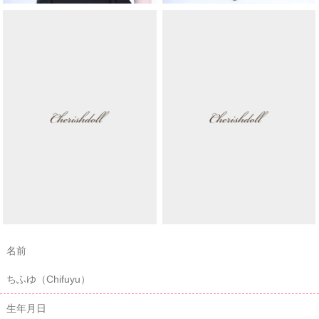
名前
ちふゆ（Chifuyu）
生年月日