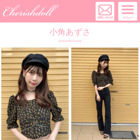
小角あずさ
Kosumim Azusa