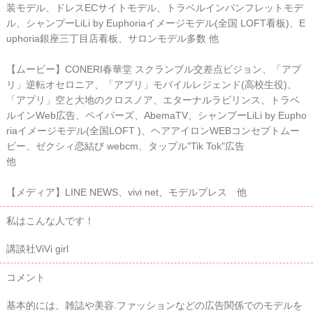
装モデル、ドレスECサイトモデル、トラベルインパンフレットモデ
ル、シャンプーLiLi by Euphoriaイメージモデル(全国 LOFT看板)、E
uphoria銀座三丁目店看板、サロンモデル多数 他
【ムービー】CONERI春華堂 スクランブル交差点ビジョン、「アプ
リ」逆転オセロニア、「アプリ」モバイルレジェンド(高校生役)、
「アプリ」空と大地のクロスノア、エターナルラビリンス、トラベ
ルインWeb広告、ペイパーズ、AbemaTV、シャンプーLiLi by Eupho
riaイメージモデル(全国LOFT )、ヘアアイロンWEBコンセプトムー
ビー、ゼクシィ恋結び webcm、タップル"Tik Tok"広告
他
【メディア】LINE NEWS、vivi net、モデルプレス 他
私はこんな人です！
講談社ViVi girl
コメント
基本的には、雑誌や美容.ファッションなどの広告関係でのモデルを