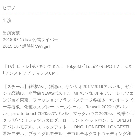
ピアノ
出演
出演実績
2019.9? 17live 公式ライバー
2019.10? 講談社ViVi girl
【TV】日テレ｢第7キングダム｣、TokyoMx｢LuLu??REPO TV｣、CX
｢ノンストップ ディノスCM｣
【スチール】雑誌ViVi、雑誌ar、サンリオ2017/2019アパレル、ゼク
シィ恋結び、小学館NEWSポスト7、MIIAアパレルモデル、レッツエ
ンジョイ東京、ファッションブランドステージ各媒体･セシルマクビ
ー等看板、化粧水スプレー スールシール、Rcawaii 2020ssアパレ
ル、private beach2020ssアパレル、マックハウス2020ss、松栄シル
ク デザインTシャツカタログ、ローランド ヘッドホン、SHOPLIST
アパレルモデル、ストックフォト、LONG! LONGER!! LONGEST!!!
看板モデル、ブライダルモデル、デコルテネクストウェディング和