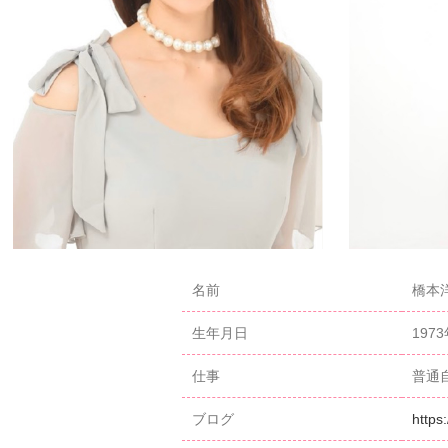
名前
橋本洋
生年月日
197
仕事
普通
ブログ
https