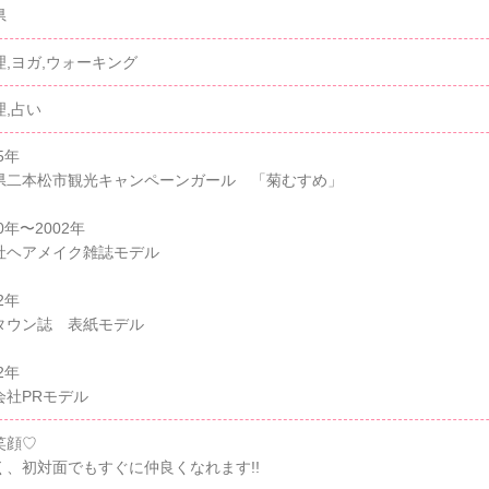
県
理,ヨガ,ウォーキング
理,占い
5年
県二本松市観光キャンペーンガール 「菊むすめ」
00年〜2002年
社ヘアメイク雑誌モデル
2年
タウン誌 表紙モデル
2年
会社PRモデル
笑顔♡
く、初対面でもすぐに仲良くなれます!!