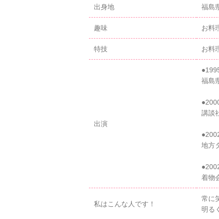
出身地
福島
趣味
お料
特技
お料
●199
福島
●20
講談
出演
●200
地方
●200
着物
常に
私はこんな人です！
明る