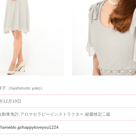
子（hashimoto yoko）
3年12月19日
自動車免許,アロマセラピーインストラクター,秘書検定二級
://ameblo.jp/happyloveyou1224