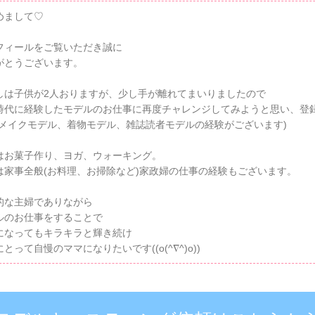
めまして♡
フィールをご覧いただき誠に
がとうございます。
しは子供が2人おりますが、少し手が離れてまいりましたので
時代に経験したモデルのお仕事に再度チャレンジしてみようと思い、登
アメイクモデル、着物モデル、雑誌読者モデルの経験がございます)
はお菓子作り、ヨガ、ウォーキング。
は家事全般(お料理、お掃除など)家政婦の仕事の経験もございます。
的な主婦でありながら
ルのお仕事をすることで
になってもキラキラと輝き続け
とって自慢のママになりたいです((o(^∇^)o))