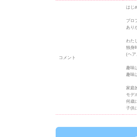
はじ
プロ
あり
わた
独身
(ヘ
コメント
趣味
趣味
家庭
モデ
何歳
子供に