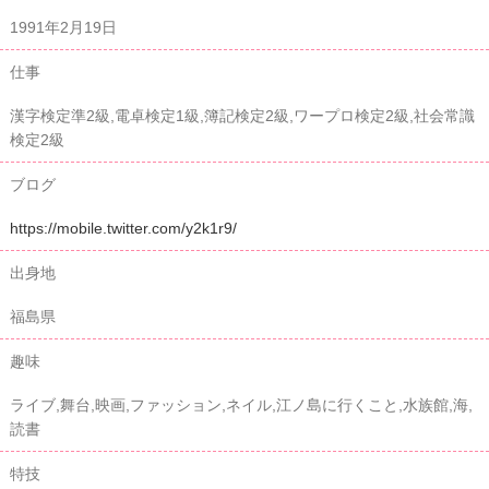
1991年2月19日
仕事
漢字検定準2級,電卓検定1級,簿記検定2級,ワープロ検定2級,社会常識
検定2級
ブログ
https://mobile.twitter.com/y2k1r9/
出身地
福島県
趣味
ライブ,舞台,映画,ファッション,ネイル,江ノ島に行くこと,水族館,海,
読書
特技