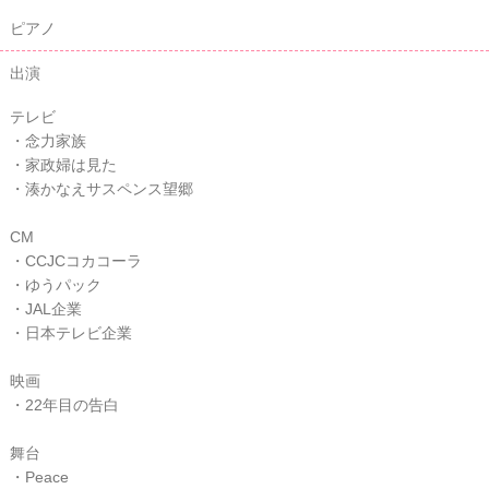
ピアノ
出演
テレビ
・念力家族
・家政婦は見た
・湊かなえサスペンス望郷
CM
・CCJCコカコーラ
・ゆうパック
・JAL企業
・日本テレビ企業
映画
・22年目の告白
舞台
・Peace