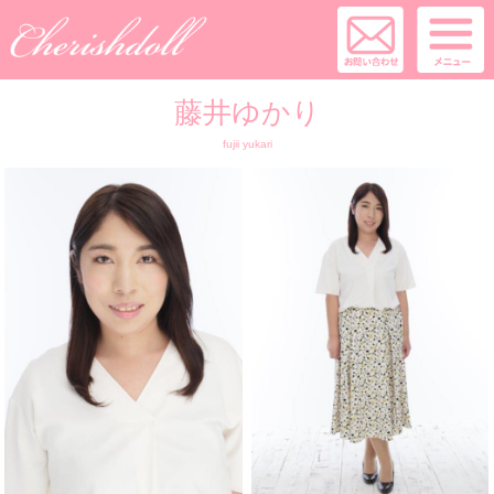
藤井ゆかり
fujii yukari