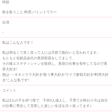
特技
歌を歌うこと,料理,バトントワラー
出演
-
私はこんな人です！
私は明るくて良く笑って人には天然で面白いと言われてます。
もともと化粧品会社の美容部員をしてまして、
その後エステティシャンを取得し、美容の仕事を長年してるので美
容大好き!
他は･･･キキ☆ララ大好き!歌う事大好き!ライブ参戦大好き!料理大好
き!こんな私です!
コメント
私は3人の子を持つ母で、子供3人成人し、子育てが終わり今は自分
の仕事に専念して充実した楽しい生活を日々送ってます♪︎