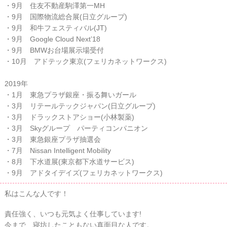
・9月 住友不動産駒澤第一MH
・9月 国際物流総合展(日立グループ)
・9月 和牛フェスティバル(JT)
・9月 Google Cloud Next’18
・9月 BMWお台場展示場受付
・10月 アドテック東京(フェリカネットワークス)
2019年
・1月 東急プラザ銀座・振る舞いガール
・3月 リテールテックジャパン(日立グループ)
・3月 ドラックストアショー(小林製薬)
・3月 Skyグループ パーティコンパニオン
・3月 東急銀座プラザ抽選会
・7月 Nissan Intelligent Mobility
・8月 下水道展(東京都下水道サービス)
・9月 アドタイデイズ(フェリカネットワークス)
私はこんな人です！
責任強く、いつも元気よく仕事しています!
今まで、寝坊したこともない真面目な人です。