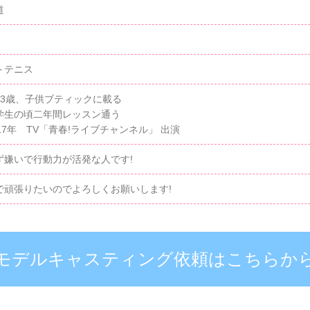
道
トテニス
〜3歳、子供ブティックに載る
学生の頃二年間レッスン通う
17年 TV「青春!ライブチャンネル」 出演
ず嫌いで行動力が活発な人です!
で頑張りたいのでよろしくお願いします!
モデルキャスティング依頼はこちらか