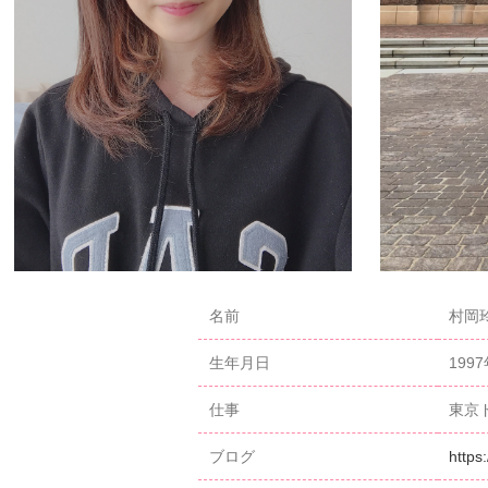
名前
村岡玲
生年月日
199
仕事
東京
ブログ
https