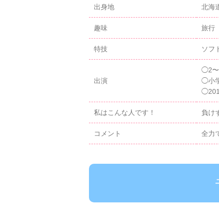
出身地
北海
趣味
旅行
特技
ソフ
◯2
出演
◯小
◯20
私はこんな人です！
負け
コメント
全力