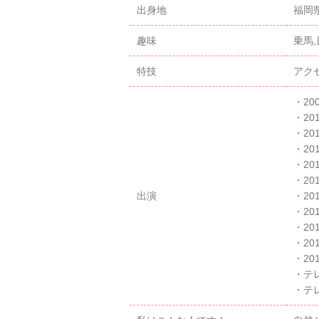
出身地
福岡
趣味
乗馬,
特技
アク
・2
・20
・20
・2
・20
・2
出演
・2
・2
・2
・2
・2
・テ
・テレ