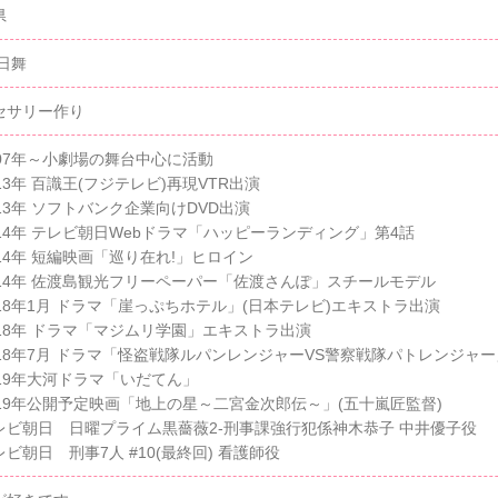
県
日舞
セサリー作り
007年～小劇場の舞台中心に活動
13年 百識王(フジテレビ)再現VTR出演
13年 ソフトバンク企業向けDVD出演
014年 テレビ朝日Webドラマ「ハッピーランディング」第4話
14年 短編映画「巡り在れ!」ヒロイン
014年 佐渡島観光フリーペーパー「佐渡さんぽ」スチールモデル
018年1月 ドラマ「崖っぷちホテル」(日本テレビ)エキストラ出演
018年 ドラマ「マジムリ学園」エキストラ出演
018年7月 ドラマ「怪盗戦隊ルパンレンジャーVS警察戦隊パトレンジャー
019年大河ドラマ「いだてん」
019年公開予定映画「地上の星～二宮金次郎伝～」(五十嵐匠監督)
レビ朝日 日曜プライム黒薔薇2-刑事課強行犯係神木恭子 中井優子役
ビ朝日 刑事7人 #10(最終回) 看護師役