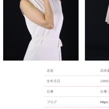
名前
武本夏
生年月日
198
仕事
仕事:
ブログ
https