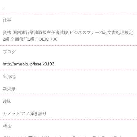
-
仕事
資格:国内旅行業務取扱主任者試験,ビジネスマナー2級,文書処理検定
2級,全商簿記1級,TOEIC 700
ブログ
http://ameblo.jp/isseik0193
出身地
新潟県
趣味
カメラ,ピアノ弾き語り
特技