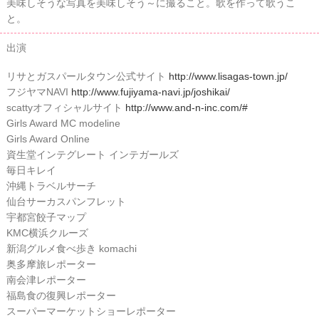
美味しそうな写真を美味しそう～に撮ること。歌を作って歌うこ
と。
出演
リサとガスパールタウン公式サイト
http://www.lisagas-town.jp/
フジヤマNAVI
http://www.fujiyama-navi.jp/joshikai/
scattyオフィシャルサイト
http://www.and-n-inc.com/#
Girls Award MC modeline
Girls Award Online
資生堂インテグレート インテガールズ
毎日キレイ
沖縄トラベルサーチ
仙台サーカスパンフレット
宇都宮餃子マップ
KMC横浜クルーズ
新潟グルメ食べ歩き komachi
奥多摩旅レポーター
南会津レポーター
福島食の復興レポーター
スーパーマーケットショーレポーター