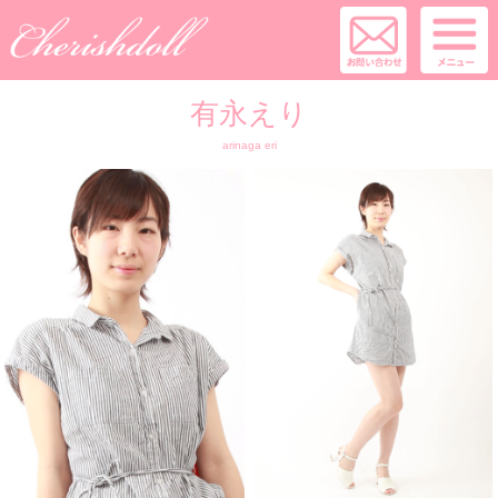
有永えり
arinaga eri