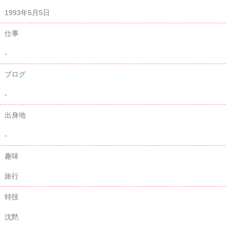
1993年5月5日
仕事
-
ブログ
-
出身地
-
趣味
旅行
特技
沈黙