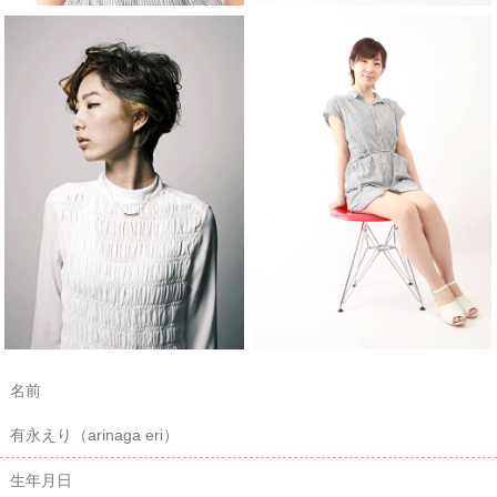
名前
有永えり（arinaga eri）
生年月日