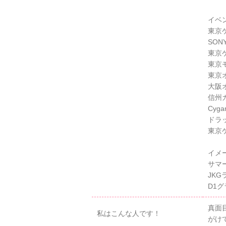
イベ
東京ゲ
SONY
東京
東京
東京オ
大阪オ
信州カ
Cyg
ドラッ
東京ゲ
イメ
サマ
JKG
D1グ
真面
私はこんな人です！
がけ