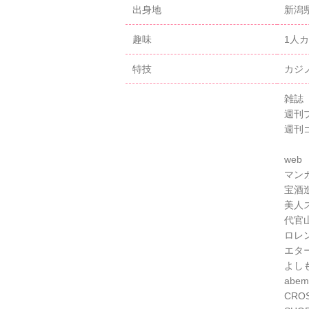
出身地
新潟
趣味
1人
特技
カジ
雑誌
週刊
週刊
web
マンガ
宝酒造
美人
代官
ロレ
エター
よしも
abe
CRO