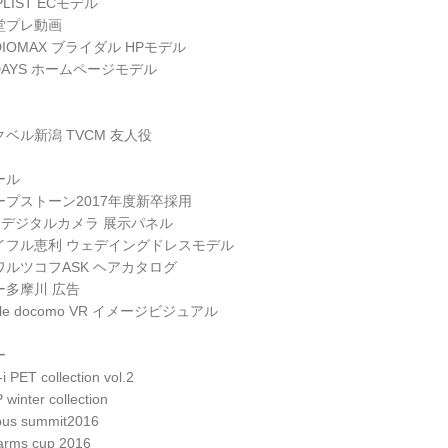
PLIST ECモデル
堂プレ動画
DIOMAX ブライダル HPモデル
DAYS ホームページモデル
ベル新潟 TVCM 友人役
ール
ープストーン2017年度新卒採用
io デジタルカメラ 展示パネル
イフル恵利 ウェデイングドレスモデル
ワルツコフASK ヘアカタログ
ー多摩川 広告
gle docomo VR イメージビジュアル
ー
-i PET collection vol.2
 winter collection
us summit2016
arms cup 2016