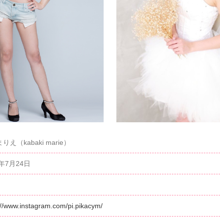
りえ（kabaki marie）
2年7月24日
://www.instagram.com/pi.pikacym/