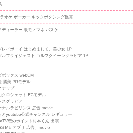
県
カラオケ ポーカー キックボクシング鑑賞
ノディーラー 歌モノマネ バスケ
プレイボーイ はじめまして、美少女 1P
ゴルフダイジェスト ゴルフクイーングラビア 1P
ボックス webCM
 麗美 PRモデル
スナップ
山クロシェット ECモデル
ンスグラビア
ナルラビリンス 広告 movie
とyoutube公式チャンネル レギュラー
maTV恋のポイント村本くん 出演
SS ME アプリ 広告、movie