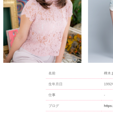
名前
樺木ま
生年月日
199
仕事
-
ブログ
https