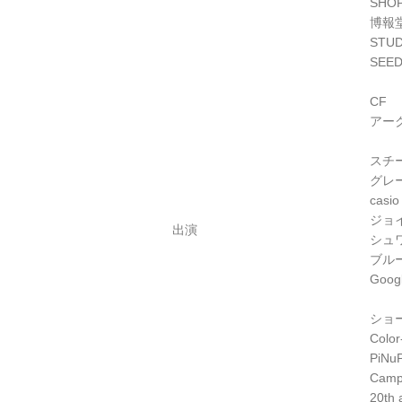
SHO
博報
STU
SEE
CF
アーク
スチ
グレ
cas
ジョ
出演
シュ
ブル
Goo
ショ
Color
PiNuP
Camp
20th 