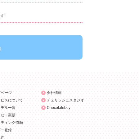
す!
ら
プページ
会社情報
ービスについて
チェリッシュスタジオ
モデル一覧
Chocolateboy
らせ・実績
スティング依頼
バー登録
規約