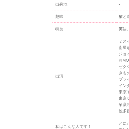
出身地
-
趣味
猫と
特技
英語
ミス
衛星
ジョ
KIM
ゼク
きも
出演
ブラ
イン
東京
東京
衆議
他多
とに
私はこんな人です！