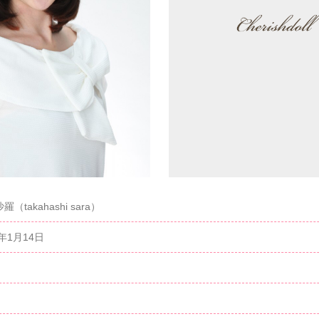
（takahashi sara）
2年1月14日