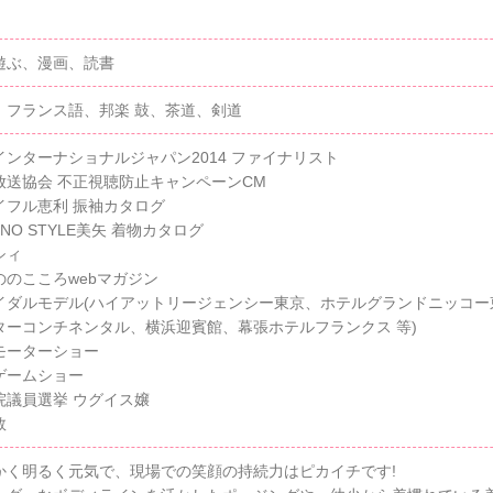
遊ぶ、漫画、読書
、フランス語、邦楽 鼓、茶道、剣道
インターナショナルジャパン2014 ファイナリスト
放送協会 不正視聴防止キャンペーンCM
イフル恵利 振袖カタログ
ONO STYLE美矢 着物カタログ
シィ
ののこころwebマガジン
イダルモデル(ハイアットリージェンシー東京、ホテルグランドニッコ
ターコンチネンタル、横浜迎賓館、幕張ホテルフランクス 等)
モーターショー
ゲームショー
院議員選挙 ウグイス嬢
数
かく明るく元気で、現場での笑顔の持続力はピカイチです!