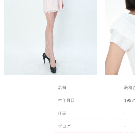
名前
高橋沙羅
生年月日
199
仕事
-
ブログ
-