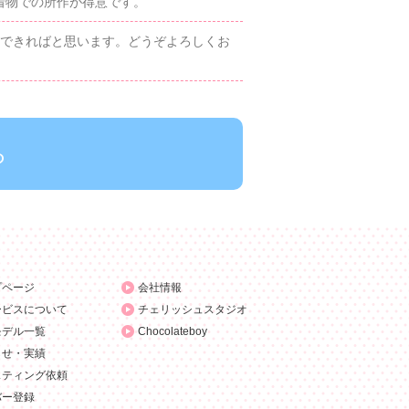
着物での所作が得意です。
けできればと思います。どうぞよろしくお
ら
プページ
会社情報
ービスについて
チェリッシュスタジオ
モデル一覧
Chocolateboy
らせ・実績
スティング依頼
バー登録