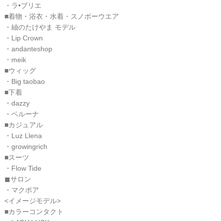
・ラ•ブリエ
■着物・浴衣・水着・スノボーウエア
・紬のたけやま モデル
・Lip Crown
・andanteshop
・meik
■ウィッグ
・Big taobao
■下着
・dazzy
・ベルーナ
■カジュアル
・Luz Llena
・growingrich
■スーツ
・Flow Tide
◼サロン
・マクポア
<イメージモデル>
■カラーコンタクト