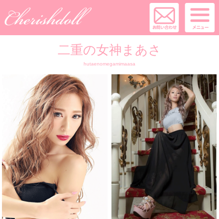
二重の女神まあさ
hutaenomegamimaasa