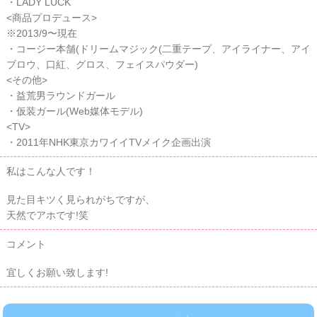
・LADY LUCK
<商品プロデュース>
※2013/9〜現在
・コージー本舗(ドリームマジック(二重テープ、アイライナー、アイ
ブロウ、口紅、グロス、フェイスパウダー)
<その他>
・益荒男ラウンドガール
・仮装ガール(Web媒体モデル)
<TV>
・2011年NHK東京カワイイTVメイク企画出演
私はこんな人です！
見た目キツく見られがちですが、
天然でアホです!笑
コメント
宜しくお願い致します!