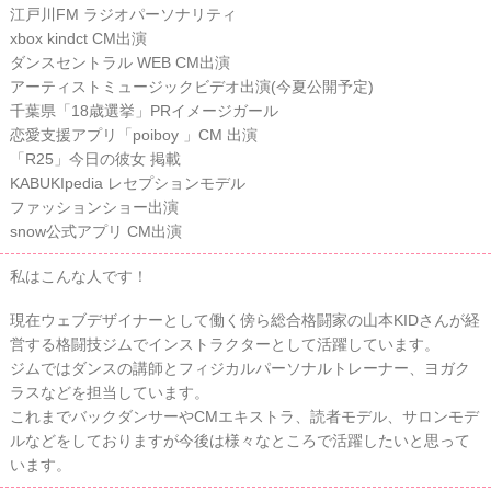
江戸川FM ラジオパーソナリティ
xbox kindct CM出演
ダンスセントラル WEB CM出演
アーティストミュージックビデオ出演(今夏公開予定)
千葉県「18歳選挙」PRイメージガール
恋愛支援アプリ「poiboy 」CM 出演
「R25」今日の彼女 掲載
KABUKIpedia レセプションモデル
ファッションショー出演
snow公式アプリ CM出演
私はこんな人です！
現在ウェブデザイナーとして働く傍ら総合格闘家の山本KIDさんが経
営する格闘技ジムでインストラクターとして活躍しています。
ジムではダンスの講師とフィジカルパーソナルトレーナー、ヨガク
ラスなどを担当しています。
これまでバックダンサーやCMエキストラ、読者モデル、サロンモデ
ルなどをしておりますが今後は様々なところで活躍したいと思って
います。