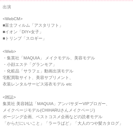
出演
<WebCM>
■富士フィルム「アスタリフト」
■イオン「DIY×女子」
■トリンプ「スロギー」
<Web>
・集英社「MAQUIA」 メイクモデル、美容モデル
・小顔エステ「グランモア」
・化粧品「サラフェ」動画出演モデル
宅配買取サイト、美容サプリメント、
衣装レンタルサービス浴衣モデル etc
<雑誌>
集英社 美容雑誌「MAQUIA」アンバサダーVIPブロガー、
メイクページモデル(CHIHARUさんメイクページ)
ポージング企画、ベストコスメ企画などの読者モデル
「からだにいいこと」「ラーラぱど」「大人のつや髪カタログ」